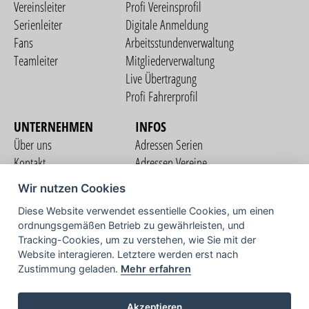
Vereinsleiter
Profi Vereinsprofil
Serienleiter
Digitale Anmeldung
Fans
Arbeitsstundenverwaltung
Teamleiter
Mitgliederverwaltung
Live Übertragung
Profi Fahrerprofil
UNTERNEHMEN
INFOS
Über uns
Adressen Serien
Kontakt
Adressen Vereine
Nutzungsbedingungen
Adressen Teams
Wir nutzen Cookies
Datenschutzerklärung
Streckenverzeichnis
Diese Website verwendet essentielle Cookies, um einen
Impressum
ordnungsgemäßen Betrieb zu gewährleisten, und
COMMUNITY
Tracking-Cookies, um zu verstehen, wie Sie mit der
Website interagieren. Letztere werden erst nach
Zustimmung geladen.
Mehr erfahren
TV
Akzeptieren