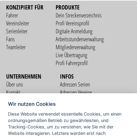
KONZIPIERT FÜR
PRODUKTE
Fahrer
Dein Streckenverzeichnis
Vereinsleiter
Profi Vereinsprofil
Serienleiter
Digitale Anmeldung
Fans
Arbeitsstundenverwaltung
Teamleiter
Mitgliederverwaltung
Live Übertragung
Profi Fahrerprofil
UNTERNEHMEN
INFOS
Über uns
Adressen Serien
Kontakt
Adressen Vereine
Nutzungsbedingungen
Adressen Teams
Wir nutzen Cookies
Datenschutzerklärung
Streckenverzeichnis
Diese Website verwendet essentielle Cookies, um einen
Impressum
COMMUNITY
ordnungsgemäßen Betrieb zu gewährleisten, und
Tracking-Cookies, um zu verstehen, wie Sie mit der
Website interagieren. Letztere werden erst nach