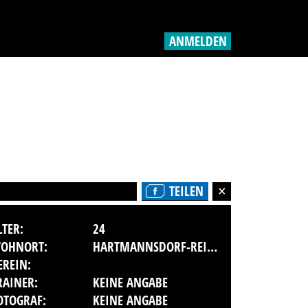
ANMELDEN
TEILEN
LTER:
24
OHNORT:
HARTMANNSDORF-REICHENAU
EREIN:
RAINER:
KEINE ANGABE
OTOGRAF:
KEINE ANGABE