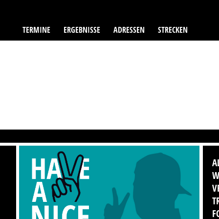
TERMINE
ERGEBNISSE
ADRESSEN
STRECKEN
A
W
V
T
F