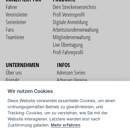
Fahrer
Dein Streckenverzeichnis
Vereinsleiter
Profi Vereinsprofil
Serienleiter
Digitale Anmeldung
Fans
Arbeitsstundenverwaltung
Teamleiter
Mitgliederverwaltung
Live Übertragung
Profi Fahrerprofil
UNTERNEHMEN
INFOS
Über uns
Adressen Serien
Kontakt
Adressen Vereine
Nutzungsbedingungen
Adressen Teams
Wir nutzen Cookies
Datenschutzerklärung
Streckenverzeichnis
Diese Website verwendet essentielle Cookies, um einen
Impressum
COMMUNITY
ordnungsgemäßen Betrieb zu gewährleisten, und
Tracking-Cookies, um zu verstehen, wie Sie mit der
Website interagieren. Letztere werden erst nach
Zustimmung geladen.
Mehr erfahren