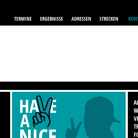
TERMINE
ERGEBNISSE
ADRESSEN
STRECKEN
KONT
A
W
V
T
F