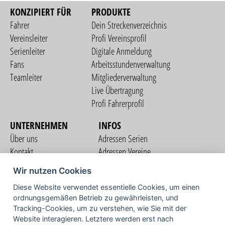
KONZIPIERT FÜR
PRODUKTE
Fahrer
Dein Streckenverzeichnis
Vereinsleiter
Profi Vereinsprofil
Serienleiter
Digitale Anmeldung
Fans
Arbeitsstundenverwaltung
Teamleiter
Mitgliederverwaltung
Live Übertragung
Profi Fahrerprofil
UNTERNEHMEN
INFOS
Über uns
Adressen Serien
Kontakt
Adressen Vereine
Nutzungsbedingungen
Adressen Teams
Wir nutzen Cookies
Datenschutzerklärung
Streckenverzeichnis
Diese Website verwendet essentielle Cookies, um einen
Impressum
COMMUNITY
ordnungsgemäßen Betrieb zu gewährleisten, und
Tracking-Cookies, um zu verstehen, wie Sie mit der
Website interagieren. Letztere werden erst nach