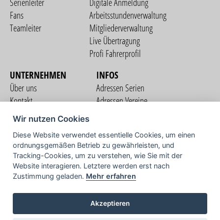
Serienleiter
Digitale Anmeldung
Fans
Arbeitsstundenverwaltung
Teamleiter
Mitgliederverwaltung
Live Übertragung
Profi Fahrerprofil
UNTERNEHMEN
INFOS
Über uns
Adressen Serien
Kontakt
Adressen Vereine
Nutzungsbedingungen
Adressen Teams
Wir nutzen Cookies
Datenschutzerklärung
Streckenverzeichnis
Diese Website verwendet essentielle Cookies, um einen
Impressum
ordnungsgemäßen Betrieb zu gewährleisten, und
COMMUNITY
Tracking-Cookies, um zu verstehen, wie Sie mit der
Website interagieren. Letztere werden erst nach
Zustimmung geladen.
Mehr erfahren
TV
Akzeptieren