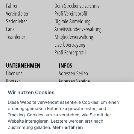
Fahrer
Dein Streckenverzeichnis
Vereinsleiter
Profi Vereinsprofil
Serienleiter
Digitale Anmeldung
Fans
Arbeitsstundenverwaltung
Teamleiter
Mitgliederverwaltung
Live Übertragung
Profi Fahrerprofil
UNTERNEHMEN
INFOS
Über uns
Adressen Serien
Kontakt
Adressen Vereine
Nutzungsbedingungen
Adressen Teams
Wir nutzen Cookies
Datenschutzerklärung
Streckenverzeichnis
Diese Website verwendet essentielle Cookies, um einen
Impressum
COMMUNITY
ordnungsgemäßen Betrieb zu gewährleisten, und
Tracking-Cookies, um zu verstehen, wie Sie mit der
Website interagieren. Letztere werden erst nach
Zustimmung geladen.
Mehr erfahren