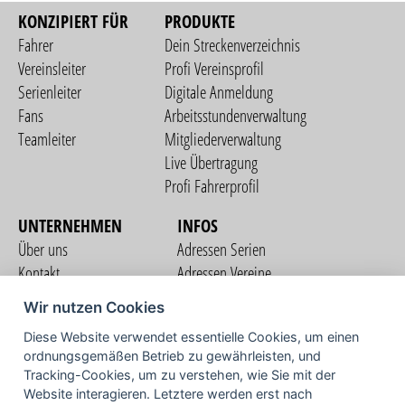
KONZIPIERT FÜR
PRODUKTE
Fahrer
Dein Streckenverzeichnis
Vereinsleiter
Profi Vereinsprofil
Serienleiter
Digitale Anmeldung
Fans
Arbeitsstundenverwaltung
Teamleiter
Mitgliederverwaltung
Live Übertragung
Profi Fahrerprofil
UNTERNEHMEN
INFOS
Über uns
Adressen Serien
Kontakt
Adressen Vereine
Nutzungsbedingungen
Adressen Teams
Wir nutzen Cookies
Datenschutzerklärung
Streckenverzeichnis
Diese Website verwendet essentielle Cookies, um einen
Impressum
COMMUNITY
ordnungsgemäßen Betrieb zu gewährleisten, und
Tracking-Cookies, um zu verstehen, wie Sie mit der
Website interagieren. Letztere werden erst nach