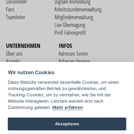
Serienleiter
Digitale Anmeldung
Fans
Arbeitsstundenverwaltung
Teamleiter
Mitgliederverwaltung
Live Übertragung
Profi Fahrerprofil
UNTERNEHMEN
INFOS
Über uns
Adressen Serien
Kontakt
Adressen Vereine
Nutzungsbedingungen
Adressen Teams
Wir nutzen Cookies
Datenschutzerklärung
Streckenverzeichnis
Diese Website verwendet essentielle Cookies, um einen
Impressum
ordnungsgemäßen Betrieb zu gewährleisten, und
COMMUNITY
Tracking-Cookies, um zu verstehen, wie Sie mit der
Website interagieren. Letztere werden erst nach
Zustimmung geladen.
Mehr erfahren
TV
Akzeptieren