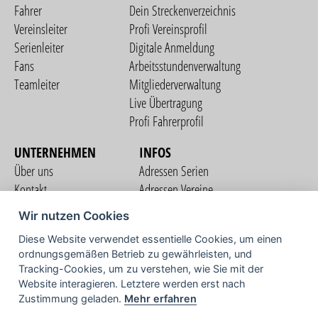
Fahrer
Dein Streckenverzeichnis
Vereinsleiter
Profi Vereinsprofil
Serienleiter
Digitale Anmeldung
Fans
Arbeitsstundenverwaltung
Teamleiter
Mitgliederverwaltung
Live Übertragung
Profi Fahrerprofil
UNTERNEHMEN
INFOS
Über uns
Adressen Serien
Kontakt
Adressen Vereine
Nutzungsbedingungen
Adressen Teams
Wir nutzen Cookies
Datenschutzerklärung
Streckenverzeichnis
Diese Website verwendet essentielle Cookies, um einen
Impressum
ordnungsgemäßen Betrieb zu gewährleisten, und
COMMUNITY
Tracking-Cookies, um zu verstehen, wie Sie mit der
Website interagieren. Letztere werden erst nach
Zustimmung geladen.
Mehr erfahren
TV