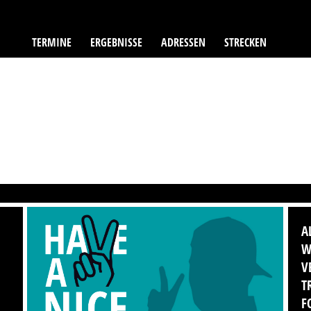
TERMINE
ERGEBNISSE
ADRESSEN
STRECKEN
A
W
V
T
F