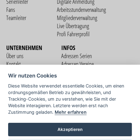
Serienleiter
Digitale Anmeldung
Fans
Arbeitsstundenverwaltung
Teamleiter
Mitgliederverwaltung
Live Übertragung
Profi Fahrerprofil
UNTERNEHMEN
INFOS
Über uns
Adressen Serien
Kontakt
Adressen Vereine
Nutzungsbedingungen
Adressen Teams
Wir nutzen Cookies
Datenschutzerklärung
Streckenverzeichnis
Diese Website verwendet essentielle Cookies, um einen
Impressum
ordnungsgemäßen Betrieb zu gewährleisten, und
COMMUNITY
Tracking-Cookies, um zu verstehen, wie Sie mit der
Website interagieren. Letztere werden erst nach
Zustimmung geladen.
Mehr erfahren
TV
Akzeptieren