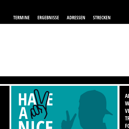
TERMINE
ERGEBNISSE
ADRESSEN
STRECKEN
A
W
V
T
F