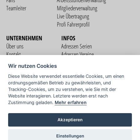
Fans
Arbeitsstundenverwaltung
Teamleiter
Mitgliederverwaltung
Live Übertragung
Profi Fahrerprofil
UNTERNEHMEN
INFOS
Über uns
Adressen Serien
Kontakt
Adressen Vereine
Nutzungsbedingungen
Adressen Teams
Wir nutzen Cookies
Datenschutzerklärung
Streckenverzeichnis
Diese Website verwendet essentielle Cookies, um einen
Impressum
ordnungsgemäßen Betrieb zu gewährleisten, und
COMMUNITY
Tracking-Cookies, um zu verstehen, wie Sie mit der
Website interagieren. Letztere werden erst nach
Zustimmung geladen.
Mehr erfahren
TV
Akzeptieren
Einstellungen