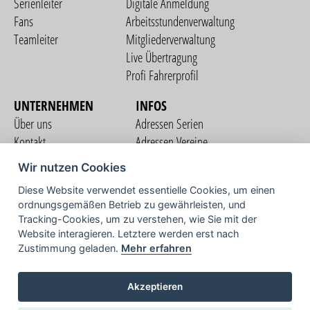
Serienleiter
Digitale Anmeldung
Fans
Arbeitsstundenverwaltung
Teamleiter
Mitgliederverwaltung
Live Übertragung
Profi Fahrerprofil
UNTERNEHMEN
INFOS
Über uns
Adressen Serien
Kontakt
Adressen Vereine
Nutzungsbedingungen
Adressen Teams
Wir nutzen Cookies
Datenschutzerklärung
Streckenverzeichnis
Diese Website verwendet essentielle Cookies, um einen
Impressum
ordnungsgemäßen Betrieb zu gewährleisten, und
COMMUNITY
Tracking-Cookies, um zu verstehen, wie Sie mit der
Website interagieren. Letztere werden erst nach
Zustimmung geladen.
Mehr erfahren
TV
Akzeptieren