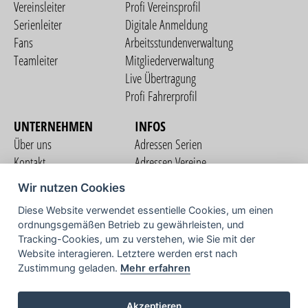
Vereinsleiter
Profi Vereinsprofil
Serienleiter
Digitale Anmeldung
Fans
Arbeitsstundenverwaltung
Teamleiter
Mitgliederverwaltung
Live Übertragung
Profi Fahrerprofil
UNTERNEHMEN
INFOS
Über uns
Adressen Serien
Kontakt
Adressen Vereine
Nutzungsbedingungen
Adressen Teams
Wir nutzen Cookies
Datenschutzerklärung
Streckenverzeichnis
Diese Website verwendet essentielle Cookies, um einen
Impressum
ordnungsgemäßen Betrieb zu gewährleisten, und
COMMUNITY
Tracking-Cookies, um zu verstehen, wie Sie mit der
Website interagieren. Letztere werden erst nach
Zustimmung geladen.
Mehr erfahren
TV
Akzeptieren