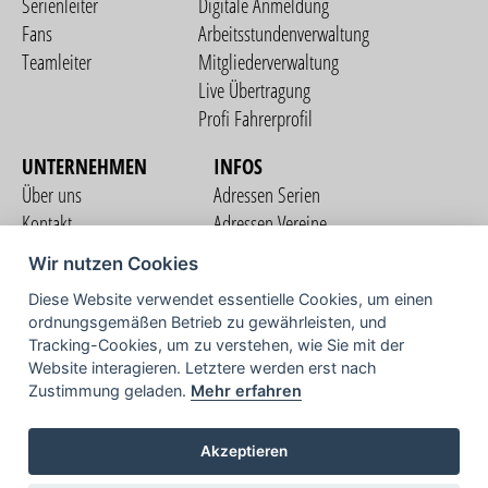
Serienleiter
Digitale Anmeldung
Fans
Arbeitsstundenverwaltung
Teamleiter
Mitgliederverwaltung
Live Übertragung
Profi Fahrerprofil
UNTERNEHMEN
INFOS
Über uns
Adressen Serien
Kontakt
Adressen Vereine
Nutzungsbedingungen
Adressen Teams
Wir nutzen Cookies
Datenschutzerklärung
Streckenverzeichnis
Diese Website verwendet essentielle Cookies, um einen
Impressum
ordnungsgemäßen Betrieb zu gewährleisten, und
COMMUNITY
Tracking-Cookies, um zu verstehen, wie Sie mit der
Website interagieren. Letztere werden erst nach
Zustimmung geladen.
Mehr erfahren
TV
Akzeptieren