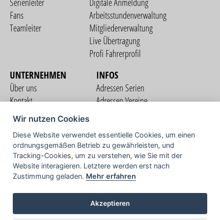
Serienleiter
Digitale Anmeldung
Fans
Arbeitsstundenverwaltung
Teamleiter
Mitgliederverwaltung
Live Übertragung
Profi Fahrerprofil
UNTERNEHMEN
INFOS
Über uns
Adressen Serien
Kontakt
Adressen Vereine
Nutzungsbedingungen
Adressen Teams
Wir nutzen Cookies
Datenschutzerklärung
Streckenverzeichnis
Diese Website verwendet essentielle Cookies, um einen
Impressum
ordnungsgemäßen Betrieb zu gewährleisten, und
COMMUNITY
Tracking-Cookies, um zu verstehen, wie Sie mit der
Website interagieren. Letztere werden erst nach
Zustimmung geladen.
Mehr erfahren
TV
Akzeptieren