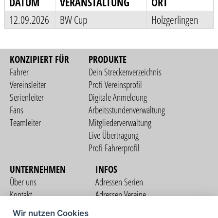
DATUM
VERANSTALTUNG
ORT
12.09.2026
BW Cup
Holzgerlingen
KONZIPIERT FÜR
PRODUKTE
Fahrer
Dein Streckenverzeichnis
Vereinsleiter
Profi Vereinsprofil
Serienleiter
Digitale Anmeldung
Fans
Arbeitsstundenverwaltung
Teamleiter
Mitgliederverwaltung
Live Übertragung
Profi Fahrerprofil
UNTERNEHMEN
INFOS
Über uns
Adressen Serien
Kontakt
Adressen Vereine
Nutzungsbedingungen
Adressen Teams
Wir nutzen Cookies