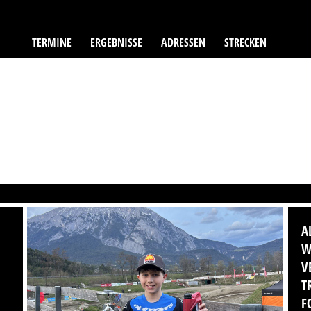
TERMINE
ERGEBNISSE
ADRESSEN
STRECKEN
A
W
V
T
F