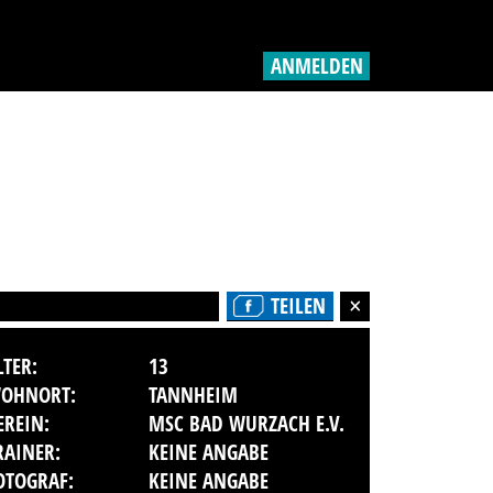
ANMELDEN
TEILEN
LTER:
13
OHNORT:
TANNHEIM
EREIN:
MSC BAD WURZACH E.V.
RAINER:
KEINE ANGABE
OTOGRAF:
KEINE ANGABE