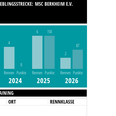
IEBLINGSSTRECKE:
MSC BERKHEIM E.V.
6
150
4
87
2
0
Rennen
Punkte
Rennen
Punkte
Rennen
Punkte
2024
2025
2026
AINING
ORT
RENNKLASSE