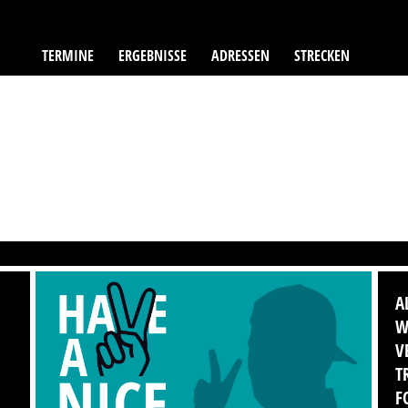
TERMINE
ERGEBNISSE
ADRESSEN
STRECKEN
A
W
V
T
F