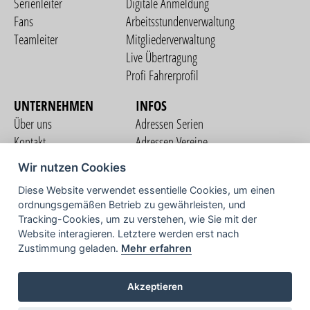
Serienleiter
Digitale Anmeldung
Fans
Arbeitsstundenverwaltung
Teamleiter
Mitgliederverwaltung
Live Übertragung
Profi Fahrerprofil
UNTERNEHMEN
INFOS
Über uns
Adressen Serien
Kontakt
Adressen Vereine
Nutzungsbedingungen
Adressen Teams
Wir nutzen Cookies
Datenschutzerklärung
Streckenverzeichnis
Diese Website verwendet essentielle Cookies, um einen
Impressum
ordnungsgemäßen Betrieb zu gewährleisten, und
COMMUNITY
Tracking-Cookies, um zu verstehen, wie Sie mit der
Website interagieren. Letztere werden erst nach
Zustimmung geladen.
Mehr erfahren
TV
Akzeptieren