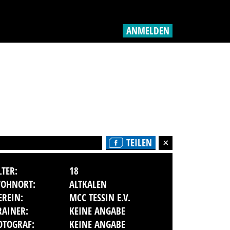
ANMELDEN
TEILEN
LTER:
18
OHNORT:
ALTKALEN
EREIN:
MCC TESSIN E.V.
RAINER:
KEINE ANGABE
OTOGRAF:
KEINE ANGABE