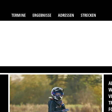
TERMINE
ERGEBNISSE
ADRESSEN
STRECKEN
A
W
V
T
F