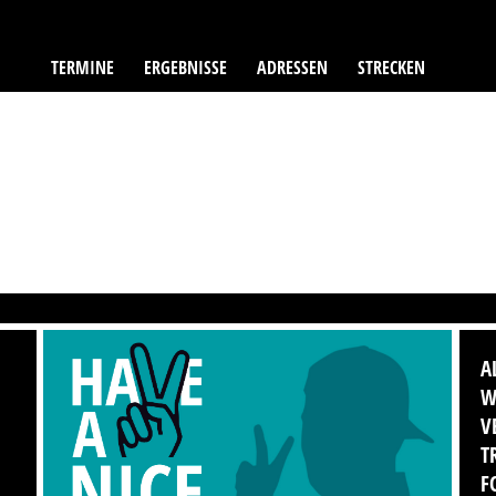
TERMINE
ERGEBNISSE
ADRESSEN
STRECKEN
A
W
V
T
F