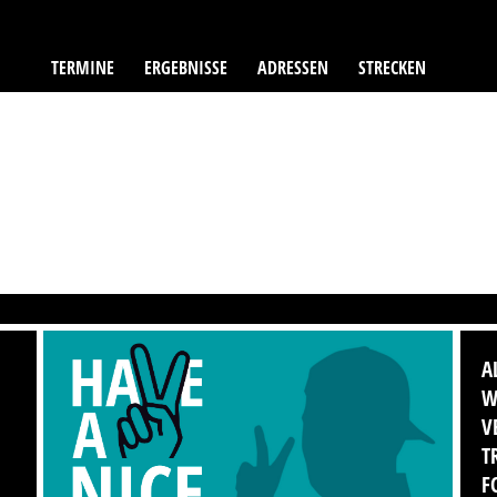
TERMINE
ERGEBNISSE
ADRESSEN
STRECKEN
A
W
V
T
F