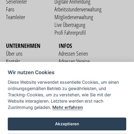
Serienleiter
Digitale Anmeldung
Fans
Arbeitsstundenverwaltung
Teamleiter
Mitgliederverwaltung
Live Übertragung
Profi Fahrerprofil
UNTERNEHMEN
INFOS
Über uns
Adressen Serien
Kontakt
Adressen Vereine
Nutzungsbedingungen
Adressen Teams
Wir nutzen Cookies
Datenschutzerklärung
Streckenverzeichnis
Diese Website verwendet essentielle Cookies, um einen
Impressum
ordnungsgemäßen Betrieb zu gewährleisten, und
COMMUNITY
Tracking-Cookies, um zu verstehen, wie Sie mit der
Website interagieren. Letztere werden erst nach
Zustimmung geladen.
Mehr erfahren
TV
Akzeptieren