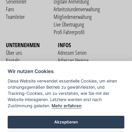
Serienleiter
Digitale Anmeldung
Fans
Arbeitsstundenverwaltung
Teamleiter
Mitgliederverwaltung
Live Übertragung
Profi Fahrerprofil
UNTERNEHMEN
INFOS
Über uns
Adressen Serien
Kontakt
Adressen Vereine
Nutzungsbedingungen
Adressen Teams
Wir nutzen Cookies
Datenschutzerklärung
Streckenverzeichnis
Diese Website verwendet essentielle Cookies, um einen
Impressum
ordnungsgemäßen Betrieb zu gewährleisten, und
COMMUNITY
Tracking-Cookies, um zu verstehen, wie Sie mit der
Website interagieren. Letztere werden erst nach
Zustimmung geladen.
Mehr erfahren
TV
Akzeptieren