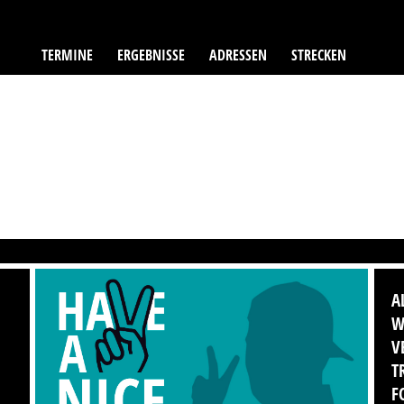
TERMINE
ERGEBNISSE
ADRESSEN
STRECKEN
A
W
V
T
F