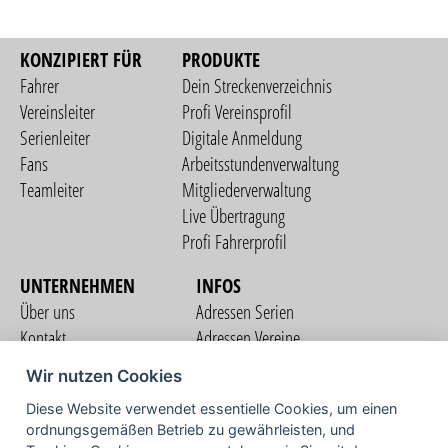
KONZIPIERT FÜR
PRODUKTE
Fahrer
Dein Streckenverzeichnis
Vereinsleiter
Profi Vereinsprofil
Serienleiter
Digitale Anmeldung
Fans
Arbeitsstundenverwaltung
Teamleiter
Mitgliederverwaltung
Live Übertragung
Profi Fahrerprofil
UNTERNEHMEN
INFOS
Über uns
Adressen Serien
Kontakt
Adressen Vereine
Nutzungsbedingungen
Adressen Teams
Wir nutzen Cookies
Datenschutzerklärung
Streckenverzeichnis
Diese Website verwendet essentielle Cookies, um einen
Impressum
COMMUNITY
ordnungsgemäßen Betrieb zu gewährleisten, und