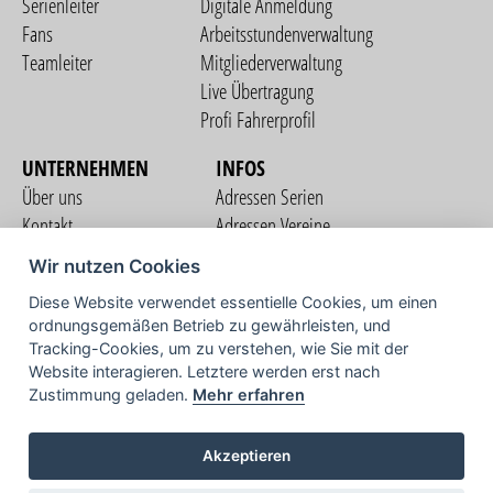
Serienleiter
Digitale Anmeldung
Fans
Arbeitsstundenverwaltung
Teamleiter
Mitgliederverwaltung
Live Übertragung
Profi Fahrerprofil
UNTERNEHMEN
INFOS
Über uns
Adressen Serien
Kontakt
Adressen Vereine
Nutzungsbedingungen
Adressen Teams
Wir nutzen Cookies
Datenschutzerklärung
Streckenverzeichnis
Diese Website verwendet essentielle Cookies, um einen
Impressum
ordnungsgemäßen Betrieb zu gewährleisten, und
COMMUNITY
Tracking-Cookies, um zu verstehen, wie Sie mit der
Website interagieren. Letztere werden erst nach
Zustimmung geladen.
Mehr erfahren
TV
Akzeptieren