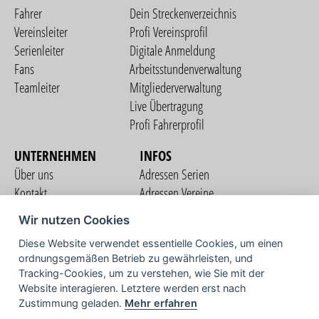
Fahrer
Dein Streckenverzeichnis
Vereinsleiter
Profi Vereinsprofil
Serienleiter
Digitale Anmeldung
Fans
Arbeitsstundenverwaltung
Teamleiter
Mitgliederverwaltung
Live Übertragung
Profi Fahrerprofil
UNTERNEHMEN
INFOS
Über uns
Adressen Serien
Kontakt
Adressen Vereine
Nutzungsbedingungen
Adressen Teams
Wir nutzen Cookies
Datenschutzerklärung
Streckenverzeichnis
Diese Website verwendet essentielle Cookies, um einen
Impressum
COMMUNITY
ordnungsgemäßen Betrieb zu gewährleisten, und
Tracking-Cookies, um zu verstehen, wie Sie mit der
Website interagieren. Letztere werden erst nach
Zustimmung geladen.
Mehr erfahren