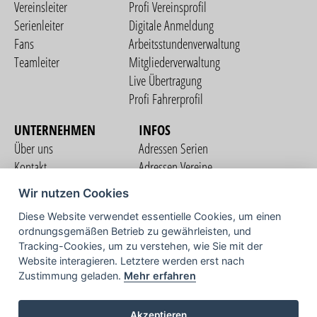
Vereinsleiter
Profi Vereinsprofil
Serienleiter
Digitale Anmeldung
Fans
Arbeitsstundenverwaltung
Teamleiter
Mitgliederverwaltung
Live Übertragung
Profi Fahrerprofil
UNTERNEHMEN
INFOS
Über uns
Adressen Serien
Kontakt
Adressen Vereine
Nutzungsbedingungen
Adressen Teams
Wir nutzen Cookies
Datenschutzerklärung
Streckenverzeichnis
Diese Website verwendet essentielle Cookies, um einen
Impressum
ordnungsgemäßen Betrieb zu gewährleisten, und
COMMUNITY
Tracking-Cookies, um zu verstehen, wie Sie mit der
Website interagieren. Letztere werden erst nach
Zustimmung geladen.
Mehr erfahren
TV
Akzeptieren