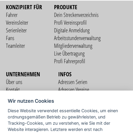
KONZIPIERT FÜR
PRODUKTE
Fahrer
Dein Streckenverzeichnis
Vereinsleiter
Profi Vereinsprofil
Serienleiter
Digitale Anmeldung
Fans
Arbeitsstundenverwaltung
Teamleiter
Mitgliederverwaltung
Live Übertragung
Profi Fahrerprofil
UNTERNEHMEN
INFOS
Über uns
Adressen Serien
Kontakt
Adressen Vereine
Nutzungsbedingungen
Adressen Teams
Wir nutzen Cookies
Datenschutzerklärung
Streckenverzeichnis
Diese Website verwendet essentielle Cookies, um einen
Impressum
COMMUNITY
ordnungsgemäßen Betrieb zu gewährleisten, und
Tracking-Cookies, um zu verstehen, wie Sie mit der
Website interagieren. Letztere werden erst nach