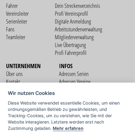
Fahrer
Dein Streckenverzeichnis
Vereinsleiter
Profi Vereinsprofil
Serienleiter
Digitale Anmeldung
Fans
Arbeitsstundenverwaltung
Teamleiter
Mitgliederverwaltung
Live Übertragung
Profi Fahrerprofil
UNTERNEHMEN
INFOS
Über uns
Adressen Serien
Kontakt
Adressen Vereine
Nutzungsbedingungen
Adressen Teams
Wir nutzen Cookies
Datenschutzerklärung
Streckenverzeichnis
Diese Website verwendet essentielle Cookies, um einen
Impressum
COMMUNITY
ordnungsgemäßen Betrieb zu gewährleisten, und
Tracking-Cookies, um zu verstehen, wie Sie mit der
Website interagieren. Letztere werden erst nach
Zustimmung geladen.
Mehr erfahren