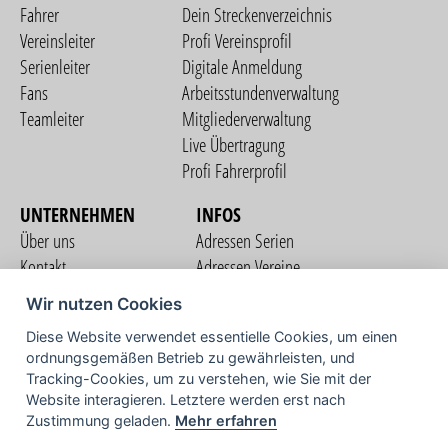
Fahrer
Dein Streckenverzeichnis
Vereinsleiter
Profi Vereinsprofil
Serienleiter
Digitale Anmeldung
Fans
Arbeitsstundenverwaltung
Teamleiter
Mitgliederverwaltung
Live Übertragung
Profi Fahrerprofil
UNTERNEHMEN
INFOS
Über uns
Adressen Serien
Kontakt
Adressen Vereine
Nutzungsbedingungen
Adressen Teams
Wir nutzen Cookies
Datenschutzerklärung
Streckenverzeichnis
Diese Website verwendet essentielle Cookies, um einen
Impressum
ordnungsgemäßen Betrieb zu gewährleisten, und
COMMUNITY
Tracking-Cookies, um zu verstehen, wie Sie mit der
Website interagieren. Letztere werden erst nach
Zustimmung geladen.
Mehr erfahren
TV