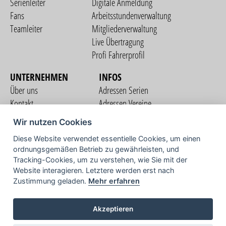
Serienleiter
Digitale Anmeldung
Fans
Arbeitsstundenverwaltung
Teamleiter
Mitgliederverwaltung
Live Übertragung
Profi Fahrerprofil
UNTERNEHMEN
INFOS
Über uns
Adressen Serien
Kontakt
Adressen Vereine
Nutzungsbedingungen
Adressen Teams
Wir nutzen Cookies
Datenschutzerklärung
Streckenverzeichnis
Diese Website verwendet essentielle Cookies, um einen
Impressum
ordnungsgemäßen Betrieb zu gewährleisten, und
COMMUNITY
Tracking-Cookies, um zu verstehen, wie Sie mit der
Website interagieren. Letztere werden erst nach
Zustimmung geladen.
Mehr erfahren
TV
Akzeptieren