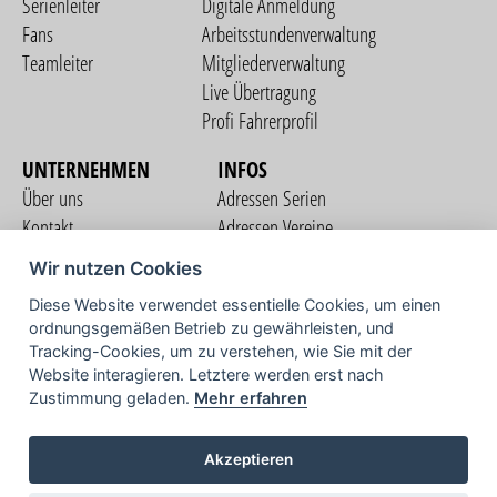
Serienleiter
Digitale Anmeldung
Fans
Arbeitsstundenverwaltung
Teamleiter
Mitgliederverwaltung
Live Übertragung
Profi Fahrerprofil
UNTERNEHMEN
INFOS
Über uns
Adressen Serien
Kontakt
Adressen Vereine
Nutzungsbedingungen
Adressen Teams
Wir nutzen Cookies
Datenschutzerklärung
Streckenverzeichnis
Diese Website verwendet essentielle Cookies, um einen
Impressum
ordnungsgemäßen Betrieb zu gewährleisten, und
COMMUNITY
Tracking-Cookies, um zu verstehen, wie Sie mit der
Website interagieren. Letztere werden erst nach
Zustimmung geladen.
Mehr erfahren
TV
Akzeptieren