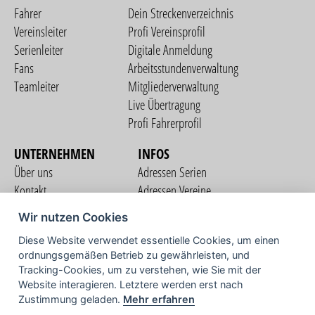
Fahrer
Dein Streckenverzeichnis
Vereinsleiter
Profi Vereinsprofil
Serienleiter
Digitale Anmeldung
Fans
Arbeitsstundenverwaltung
Teamleiter
Mitgliederverwaltung
Live Übertragung
Profi Fahrerprofil
UNTERNEHMEN
INFOS
Über uns
Adressen Serien
Kontakt
Adressen Vereine
Nutzungsbedingungen
Adressen Teams
Wir nutzen Cookies
Datenschutzerklärung
Streckenverzeichnis
Diese Website verwendet essentielle Cookies, um einen
Impressum
COMMUNITY
ordnungsgemäßen Betrieb zu gewährleisten, und
Tracking-Cookies, um zu verstehen, wie Sie mit der
Website interagieren. Letztere werden erst nach
Zustimmung geladen.
Mehr erfahren