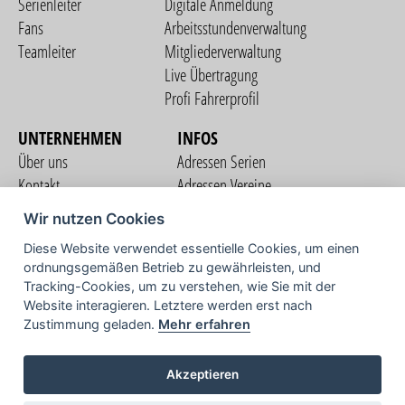
Serienleiter
Digitale Anmeldung
Fans
Arbeitsstundenverwaltung
Teamleiter
Mitgliederverwaltung
Live Übertragung
Profi Fahrerprofil
UNTERNEHMEN
INFOS
Über uns
Adressen Serien
Kontakt
Adressen Vereine
Nutzungsbedingungen
Adressen Teams
Wir nutzen Cookies
Datenschutzerklärung
Streckenverzeichnis
Diese Website verwendet essentielle Cookies, um einen
Impressum
ordnungsgemäßen Betrieb zu gewährleisten, und
COMMUNITY
Tracking-Cookies, um zu verstehen, wie Sie mit der
Website interagieren. Letztere werden erst nach
Zustimmung geladen.
Mehr erfahren
TV
Akzeptieren