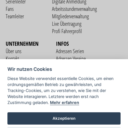
Serienleiter
Digitale Anmeldung
Fans
Arbeitsstundenverwaltung
Teamleiter
Mitgliederverwaltung
Live Übertragung
Profi Fahrerprofil
UNTERNEHMEN
INFOS
Über uns
Adressen Serien
Kontakt
Adressen Vereine
Nutzungsbedingungen
Adressen Teams
Wir nutzen Cookies
Datenschutzerklärung
Streckenverzeichnis
Diese Website verwendet essentielle Cookies, um einen
Impressum
ordnungsgemäßen Betrieb zu gewährleisten, und
COMMUNITY
Tracking-Cookies, um zu verstehen, wie Sie mit der
Website interagieren. Letztere werden erst nach
Zustimmung geladen.
Mehr erfahren
TV
Akzeptieren