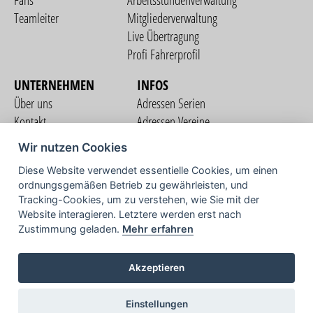
Fans
Arbeitsstundenverwaltung
Teamleiter
Mitgliederverwaltung
Live Übertragung
Profi Fahrerprofil
UNTERNEHMEN
INFOS
Über uns
Adressen Serien
Kontakt
Adressen Vereine
Nutzungsbedingungen
Adressen Teams
Wir nutzen Cookies
Datenschutzerklärung
Streckenverzeichnis
Diese Website verwendet essentielle Cookies, um einen
Impressum
ordnungsgemäßen Betrieb zu gewährleisten, und
COMMUNITY
Tracking-Cookies, um zu verstehen, wie Sie mit der
Website interagieren. Letztere werden erst nach
Zustimmung geladen.
Mehr erfahren
TV
Akzeptieren
Einstellungen