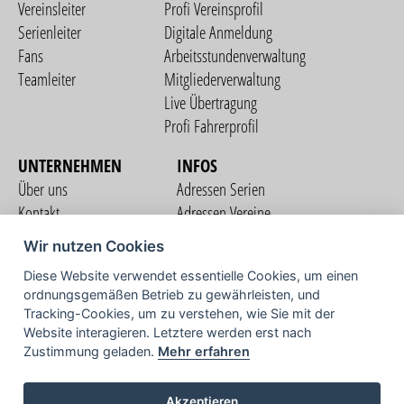
Vereinsleiter
Profi Vereinsprofil
Serienleiter
Digitale Anmeldung
Fans
Arbeitsstundenverwaltung
Teamleiter
Mitgliederverwaltung
Live Übertragung
Profi Fahrerprofil
UNTERNEHMEN
INFOS
Über uns
Adressen Serien
Kontakt
Adressen Vereine
Nutzungsbedingungen
Adressen Teams
Wir nutzen Cookies
Datenschutzerklärung
Streckenverzeichnis
Diese Website verwendet essentielle Cookies, um einen
Impressum
ordnungsgemäßen Betrieb zu gewährleisten, und
COMMUNITY
Tracking-Cookies, um zu verstehen, wie Sie mit der
Website interagieren. Letztere werden erst nach
Zustimmung geladen.
Mehr erfahren
TV
Akzeptieren