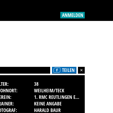
ANMELDEN
TEILEN
LTER:
38
OHNORT:
WEILHEIM/TECK
EREIN:
1. RMC REUTLINGEN E.V. IM ADAC
RAINER:
KEINE ANGABE
OTOGRAF:
HARALD BAUR