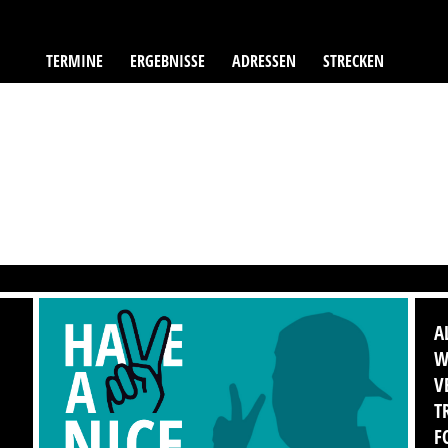
TERMINE
ERGEBNISSE
ADRESSEN
STRECKEN
A
W
V
T
F