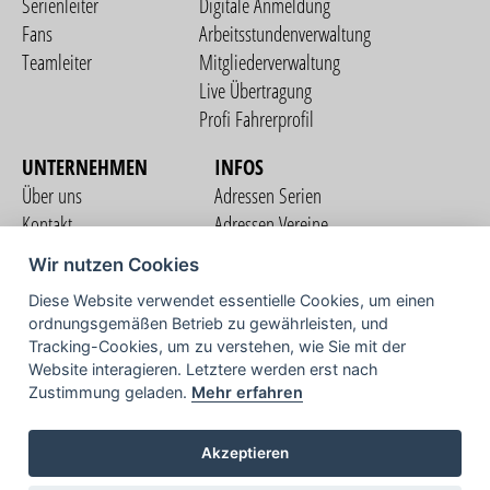
Serienleiter
Digitale Anmeldung
Fans
Arbeitsstundenverwaltung
Teamleiter
Mitgliederverwaltung
Live Übertragung
Profi Fahrerprofil
UNTERNEHMEN
INFOS
Über uns
Adressen Serien
Kontakt
Adressen Vereine
Nutzungsbedingungen
Adressen Teams
Wir nutzen Cookies
Datenschutzerklärung
Streckenverzeichnis
Diese Website verwendet essentielle Cookies, um einen
Impressum
ordnungsgemäßen Betrieb zu gewährleisten, und
COMMUNITY
Tracking-Cookies, um zu verstehen, wie Sie mit der
Website interagieren. Letztere werden erst nach
Zustimmung geladen.
Mehr erfahren
TV
Akzeptieren