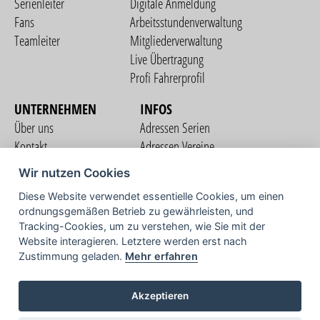
Serienleiter
Digitale Anmeldung
Fans
Arbeitsstundenverwaltung
Teamleiter
Mitgliederverwaltung
Live Übertragung
Profi Fahrerprofil
UNTERNEHMEN
INFOS
Über uns
Adressen Serien
Kontakt
Adressen Vereine
Nutzungsbedingungen
Adressen Teams
Wir nutzen Cookies
Datenschutzerklärung
Streckenverzeichnis
Diese Website verwendet essentielle Cookies, um einen
Impressum
ordnungsgemäßen Betrieb zu gewährleisten, und
COMMUNITY
Tracking-Cookies, um zu verstehen, wie Sie mit der
Website interagieren. Letztere werden erst nach
Zustimmung geladen.
Mehr erfahren
TV
Akzeptieren