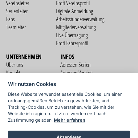
Vereinsleiter
Profi Vereinsprofil
Serienleiter
Digitale Anmeldung
Fans
Arbeitsstundenverwaltung
Teamleiter
Mitgliederverwaltung
Live Übertragung
Profi Fahrerprofil
UNTERNEHMEN
INFOS
Über uns
Adressen Serien
Kontakt
Adressen Vereine
Nutzungsbedingungen
Adressen Teams
Wir nutzen Cookies
Datenschutzerklärung
Streckenverzeichnis
Diese Website verwendet essentielle Cookies, um einen
Impressum
ordnungsgemäßen Betrieb zu gewährleisten, und
COMMUNITY
Tracking-Cookies, um zu verstehen, wie Sie mit der
Website interagieren. Letztere werden erst nach
Zustimmung geladen.
Mehr erfahren
TV
Akzeptieren