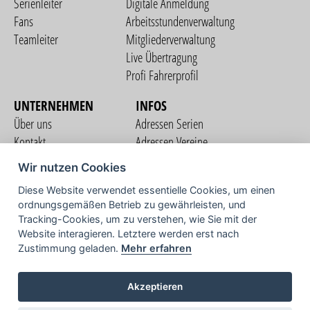
Serienleiter
Digitale Anmeldung
Fans
Arbeitsstundenverwaltung
Teamleiter
Mitgliederverwaltung
Live Übertragung
Profi Fahrerprofil
UNTERNEHMEN
INFOS
Über uns
Adressen Serien
Kontakt
Adressen Vereine
Nutzungsbedingungen
Adressen Teams
Wir nutzen Cookies
Datenschutzerklärung
Streckenverzeichnis
Diese Website verwendet essentielle Cookies, um einen
Impressum
ordnungsgemäßen Betrieb zu gewährleisten, und
COMMUNITY
Tracking-Cookies, um zu verstehen, wie Sie mit der
Website interagieren. Letztere werden erst nach
Zustimmung geladen.
Mehr erfahren
TV
Akzeptieren