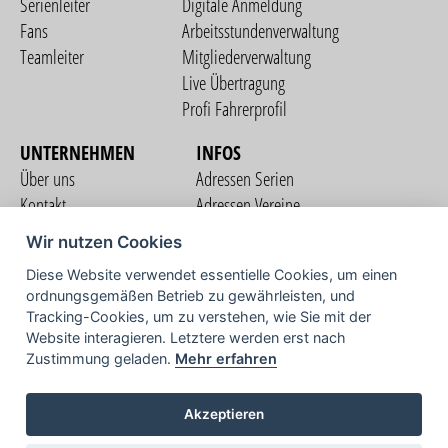
Serienleiter
Digitale Anmeldung
Fans
Arbeitsstundenverwaltung
Teamleiter
Mitgliederverwaltung
Live Übertragung
Profi Fahrerprofil
UNTERNEHMEN
INFOS
Über uns
Adressen Serien
Kontakt
Adressen Vereine
Nutzungsbedingungen
Adressen Teams
Wir nutzen Cookies
Datenschutzerklärung
Streckenverzeichnis
Diese Website verwendet essentielle Cookies, um einen
Impressum
ordnungsgemäßen Betrieb zu gewährleisten, und
COMMUNITY
Tracking-Cookies, um zu verstehen, wie Sie mit der
Website interagieren. Letztere werden erst nach
Zustimmung geladen.
Mehr erfahren
TV
Akzeptieren