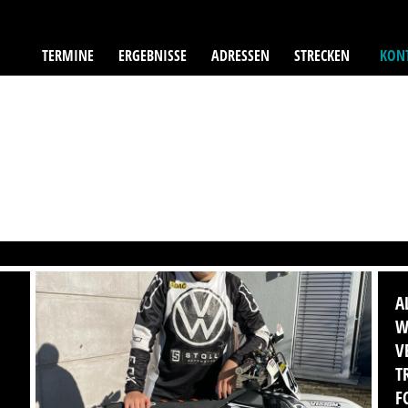
TERMINE
ERGEBNISSE
ADRESSEN
STRECKEN
KONT
A
W
V
T
F