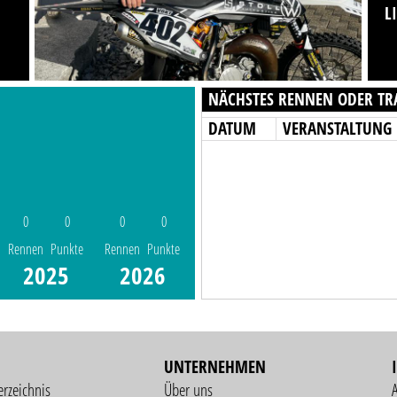
L
NÄCHSTES RENNEN ODER TR
DATUM
VERANSTALTUNG
0
0
0
0
Rennen
Punkte
Rennen
Punkte
2025
2026
UNTERNEHMEN
erzeichnis
Über uns